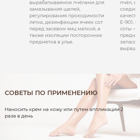
вырабатываемое пчёлами для
пчёл, с
замазывания щелей,
соедине
регулирования проходимости
качеств
летка, дезинфекции ячеек сот
Е-901. 
перед засевом яиц маткой, а
соты — 
также изоляции посторонних
предназ
предметов в улье.
запасов
выращив
СОВЕТЫ ПО ПРИМЕНЕНИЮ
Наносить крем на кожу или путем аппликации 2
раза в день