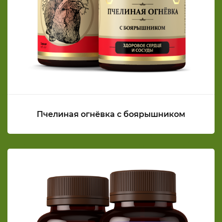
Пчелиная огнёвка с боярышником