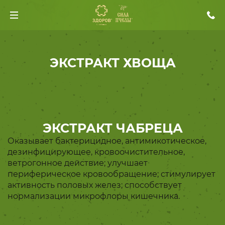
ЭКСТРАКТ ХВОЩА
ЭКСТРАКТ ЧАБРЕЦА
Оказывает бактерицидное, антимикотическое,
дезинфицирующее, кровоочистительное,
ветрогонное действие; улучшает
периферическое кровообращение; стимулирует
активность половых желез; способствует
нормализации микрофлоры кишечника.