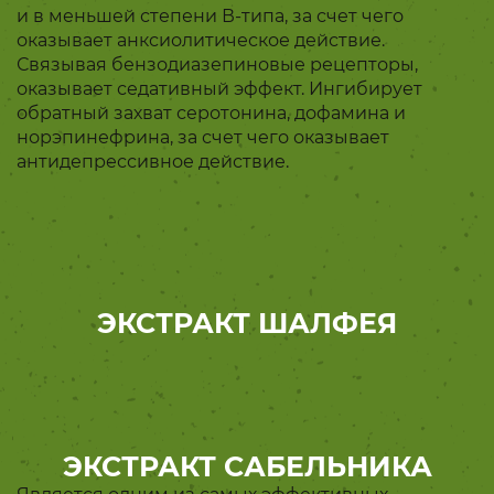
и в меньшей степени В-типа, за счет чего
оказывает анксиолитическое действие.
Связывая бензодиазепиновые рецепторы,
оказывает седативный эффект. Ингибирует
обратный захват серотонина, дофамина и
норэпинефрина, за счет чего оказывает
антидепрессивное действие.
ЭКСТРАКТ ШАЛФЕЯ
ЭКСТРАКТ САБЕЛЬНИКА