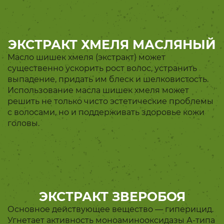
ЭКСТРАКТ ХМЕЛЯ МАСЛЯНЫЙ
Масло шишек хмеля (экстракт) может
существенно ускорить рост волос, устранить
выпадение, придать им блеск и шелковистость.
Использование масла шишек хмеля может
решить не только чисто эстетические проблемы
с волосами, но и поддерживать здоровье кожи
головы.
ЭКСТРАКТ ЗВЕРОБОЯ
Основное действующее вещество — гиперицид.
Угнетает активность моноаминооксидазы А-типа