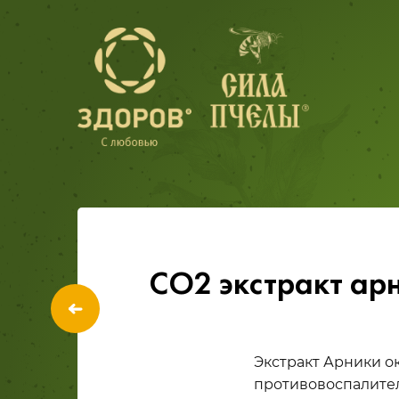
СО2 экстракт ар
Экстракт Арники 
противовоспалител