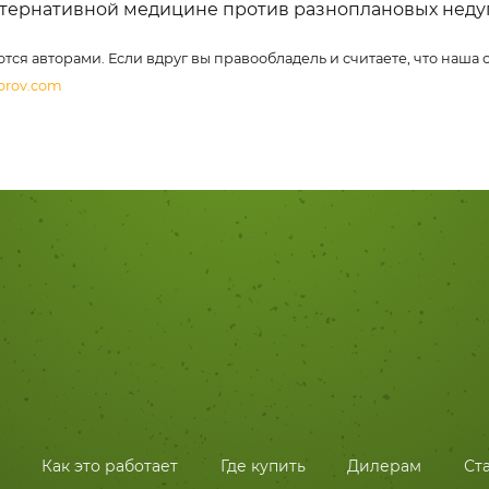
тернативной медицине против разноплановых недуг
ются авторами. Если вдруг вы правообладель и считаете, что наша
orov.com
Как это работает
Где купить
Дилерам
Ст