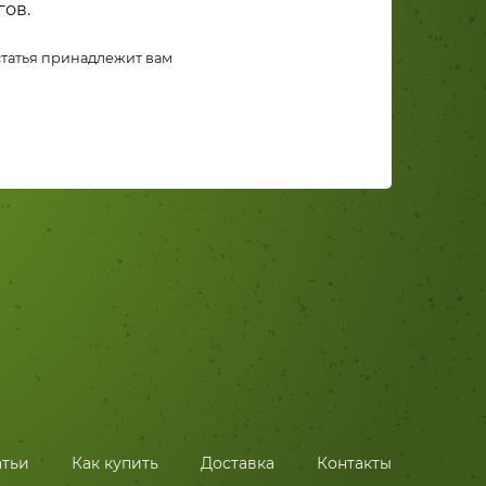
ов.
 статья принадлежит вам
атьи
Как купить
Доставка
Контакты